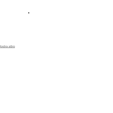
ttinazzi - Riva del Garda
Casa Bettinazzi - Riva del Garda
ostra altro