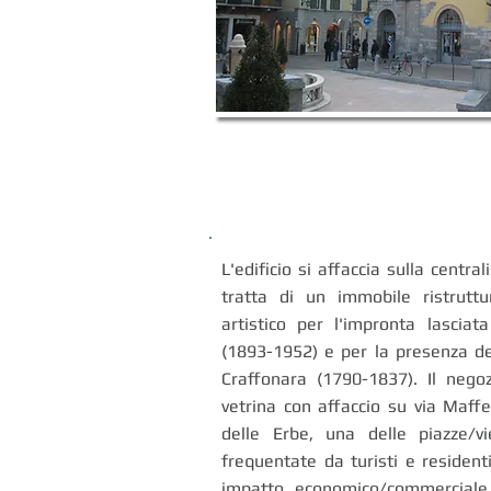
L'edificio si affaccia sulla centra
tratta di un immobile ristruttu
artistico per l'impronta lasciat
(1893-1952) e per la presenza deg
Craffonara (1790-1837). Il nego
vetrina con affaccio su via Maffe
delle Erbe, una delle piazze/v
frequentate da turisti e residenti
impatto economico/commerciale 