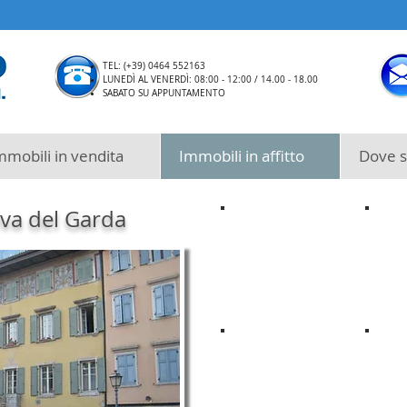
TEL: (+39) 0464 552163
LUNEDÌ AL VENERDÌ: 08:00 - 12:00 / 14.00 - 18.00
SABATO SU APPUNTAMENTO
mmobili in vendita
Immobili in affitto
Dove 
iva del Garda
Casa Bettinazzi - Riva del Garda
Casa Be
Casa Bettinazzi - Riva del Garda
Casa Be