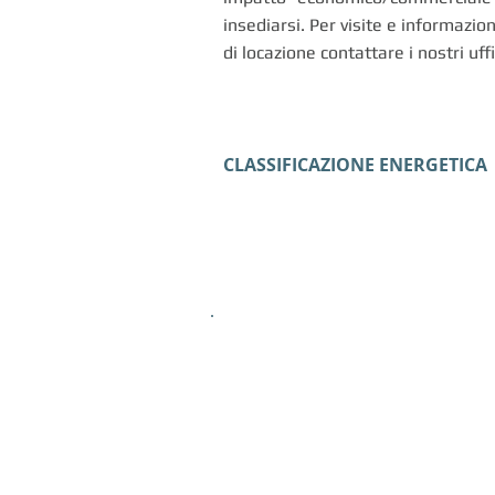
insediarsi. Per visite e informazio
di locazione contattare i nostri uffi
CLASSIFICAZIONE ENERGETICA